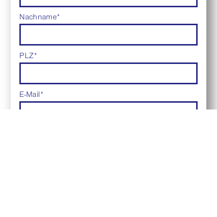
Nachname
*
PLZ
*
E-Mail
*
Telefonnummer
Ich bin damit einverstanden, dass die SP mich
auf dem Laufenden halten darf.
Mehr dazu.