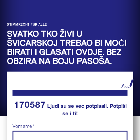
STIMMRECHT FÜR ALLE
SVATKO TKO ŽIVI U
ŠVICARSKOJ TREBAO BI MOĆI
BIRATI I GLASATI OVDJE. BEZ
OBZIRA NA BOJU PASOŠA.
170587
Ljudi su se vec potpisali. Potpiši
se i ti!
Vorname
*